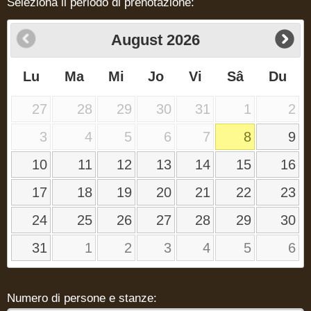
Seleziona il periodo di prenotazione:
August
2026
Lu
Ma
Mi
Jo
Vi
Sâ
Du
27
28
29
30
31
1
2
3
4
5
6
7
8
9
10
11
12
13
14
15
16
17
18
19
20
21
22
23
24
25
26
27
28
29
30
31
1
2
3
4
5
6
Numero di persone e stanze: